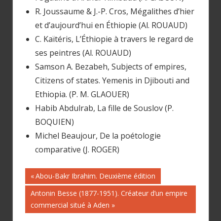
R. Joussaume & J.-P. Cros, Mégalithes d’hier
et d’aujourd’hui en Éthiopie (Al. ROUAUD)
C. Kaïtéris, L’Éthiopie à travers le regard de
ses peintres (Al. ROUAUD)
Samson A. Bezabeh, Subjects of empires,
Citizens of states. Yemenis in Djibouti and
Ethiopia. (P. M. GLAOUER)
Habib Abdulrab, La fille de Souslov (P.
BOQUIEN)
Michel Beaujour, De la poétologie
comparative (J. ROGER)
Previous
Abou-Bakr Ibrahim. Deuxième édition
Navigation
Post:
Next
Antonin Besse (1877-1951). Créateur d’un empire
Post:
commercial situé à Aden
de