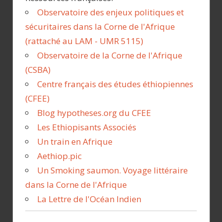
i
Observatoire des enjeux politiques et
c
sécuritaires dans la Corne de l'Afrique
l
(rattaché au LAM - UMR 5115)
e
Observatoire de la Corne de l'Afrique
s
(CSBA)
m
Centre français des études éthiopiennes
o
(CFEE)
i
Blog hypotheses.org du CFEE
s
Les Ethiopisants Associés
p
Un train en Afrique
a
Aethiop.pic
r
Un Smoking saumon. Voyage littéraire
m
dans la Corne de l'Afrique
o
La Lettre de l'Océan Indien
i